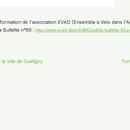
information de l'association EVAD (Ensemble à Velo dans l'
a Bullette n°60 :
http://www.evad-dijon.fr/IMG/pdf/la-bullette-60.p
la ville de Quetigny
Tom