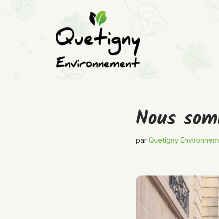
Aller
au
contenu
Nous so
par
Quetigny Environnem