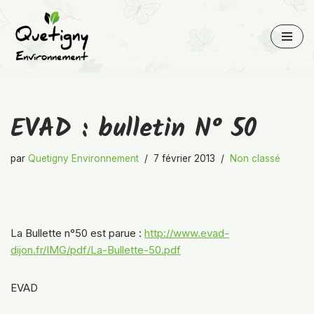
Aller
au
contenu
EVAD : bulletin N° 50
par
Quetigny Environnement
7 février 2013
Non classé
La Bullette n°50 est parue :
http://www.evad-
dijon.fr/IMG/pdf/La-Bullette-50.pdf
EVAD