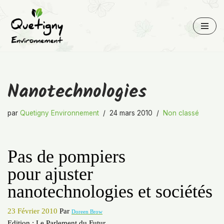
Aller
au
contenu
Nanotechnologies
par
Quetigny Environnement
24 mars 2010
Non classé
Pas de pompiers
pour ajuster
nanotechnologies et sociétés
23 Février 2010
Par
Doreen Brow
Edition :
Le Parlement du Futur